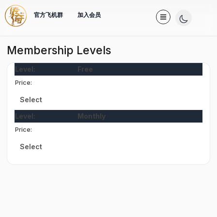
官方飞机群
加入会员
Membership Levels
Free
Select
Monthly
Select