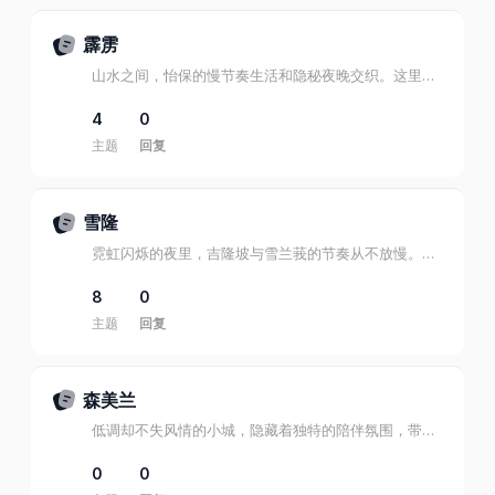
霹雳
山水之间，怡保的慢节奏生活和隐秘夜晚交织。这里的陪伴，让每一次相遇都充满故事。
4
0
主题
回复
雪隆
霓虹闪烁的夜里，吉隆坡与雪兰莪的节奏从不放慢。这里有摩天大楼下的喧嚣，也有隐秘角落里的低语。LegendCT 雪隆区，让你在城市灯火中找到属于自己的陪伴。
8
0
主题
回复
森美兰
低调却不失风情的小城，隐藏着独特的陪伴氛围，带来舒适、亲近的交流。
0
0