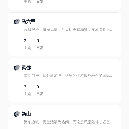
主题
回复
马六甲
古城浪漫，殖民风情。白天历史感满满，夜幕降临后，柔情的相伴才是最动人的风景。
3
0
主题
回复
柔佛
南部门户，紧邻新加坡。这里的伴游服务融合了国际化与本地风情，带来多元的体验。
3
0
主题
回复
新山
繁华边城，夜生活最为热闹。无论是私密陪伴，还是时尚夜宴，新山都是绅士们的首选。