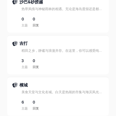
沙巴&砂捞越
热带风情与神秘雨林的相遇。无论是海岛度假还是都市夜色，专属的陪伴让旅程更添温柔与惊喜。
0
0
主题
回复
吉打
稻田之乡，静谧与浪漫并存。在这里，你可以感受纯朴的风情，也能遇见独属于夜晚的柔情时光。
3
0
主题
回复
檳城
美食天堂与文化名城。白天是热闹的市集与海滨风光，夜晚则是私密、惬意的陪伴体验。
6
0
主题
回复