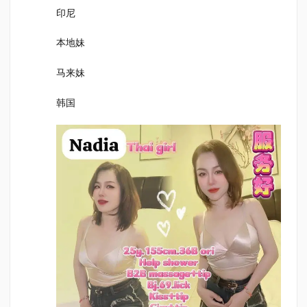
印尼
本地妹
马来妹
韩国