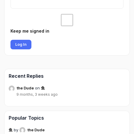
Keep me signed in
Log In
Recent Replies
the Dude
on
鱼
9 months, 3 weeks ago
Popular Topics
鱼
by
the Dude