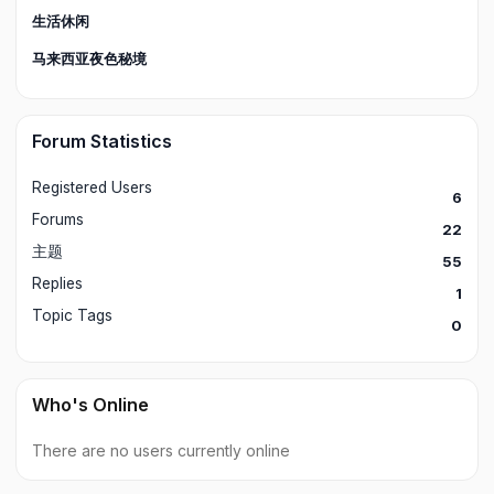
生活休闲
马来西亚夜色秘境
Forum Statistics
Registered Users
6
Forums
22
主题
55
Replies
1
Topic Tags
0
Who's Online
There are no users currently online