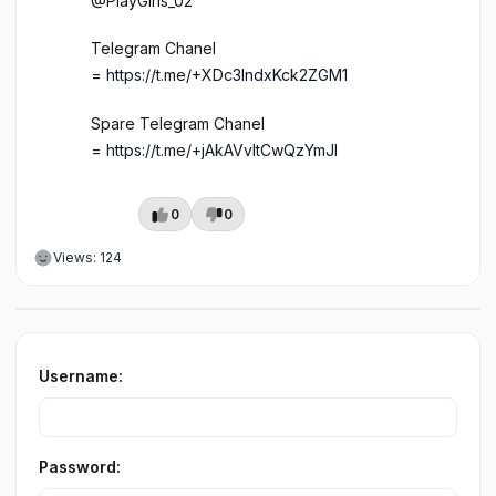
@PlayGirls_02
Telegram Chanel
=
https://t.me/+XDc3lndxKck2ZGM1
Spare Telegram Chanel
=
https://t.me/+jAkAVvItCwQzYmJl
0
0
Views: 124
Username:
Password: