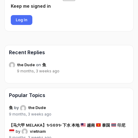
Keep me signed in
Log In
Recent Replies
the Dude
on
鱼
9 months, 3 weeks ago
Popular Topics
鱼
by
the Dude
9 months, 3 weeks ago
【马六甲 MELAKA】
✨
S69
✨
下水 本地
越南
泰国
印尼
by
vietnam
9 months, 3 weeks ago