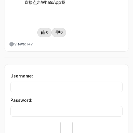
直接点击WhatsApp我
0
0
Views: 147
Username:
Password: