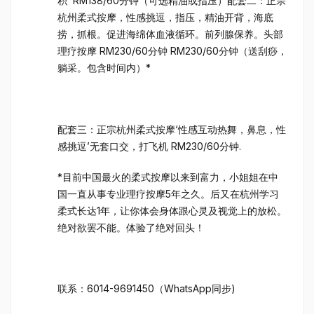
积 RM138/60分钟（可选精油或指压）配套二：正宗
杭州柔式按摩，性感挑逗，指压，精油开背，海底
捞，抓根。促进海绵体血液循环。前列腺保养。头部
理疗按摩 RM230/60分钟 RM230/60分钟（送刮痧，
躺采。包含时间内）*
配套三：正宗杭州柔式按摩‘性感互动热舞，鼻息，性
感挑逗’无套口交，打飞机 RM230/60分钟.
*目前中国最火的柔式按摩以来到富力，小姐姐在中
国一直从事专业理疗按摩5年之久。后又在杭州学习
柔式长达1年，让你体会身体跟心灵及视觉上的放松。
绝对欲罢不能。体验了绝对回头！
联系：6014-9691450（WhatsApp同步)