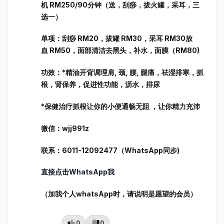
机 RM250/90分钟（送，刮痧，拔火罐，采耳，三
选一）
单项：刮痧 RM20，拔罐 RM30，采耳 RM30放
血 RM50，面部清洁去黑头，补水，面膜（RM80)
功效：*精油开背调理肩, 颈, 腰, 腿痛，祛湿排寒，抓
根，肾保养，促进性功能，沥水，排尿
*保健治疗抓根让你的小便通畅无阻 ，让你精力充沛
微信：wjj991z
联系：6011-12092477（WhatsApp同步)
直接点击WhatsApp我
（加我个人whatsApp时，请说明是愿望的会员）
0
0