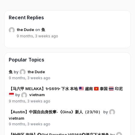
Recent Replies
the Dude
on
鱼
9 months, 3 weeks ago
Popular Topics
鱼
by
the Dude
9 months, 3 weeks ago
【马六甲 MELAKA】
✨
S69
✨
下水 本地
越南
泰国
印尼
by
vietnam
9 months, 3 weeks ago
【Austin】中国自由身按摩-《Gina》新人（23/10）
by
vietnam
9 months, 3 weeks ago
【怡保区,街场】💞Girl Paradise VIP168💞酒店下水服务
by