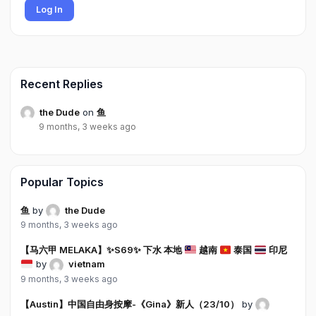
Log In
Recent Replies
the Dude
on
鱼
9 months, 3 weeks ago
Popular Topics
鱼
by
the Dude
9 months, 3 weeks ago
【马六甲 MELAKA】
✨
S69
✨
下水 本地
越南
泰国
印尼
by
vietnam
9 months, 3 weeks ago
【Austin】中国自由身按摩-《Gina》新人（23/10）
by