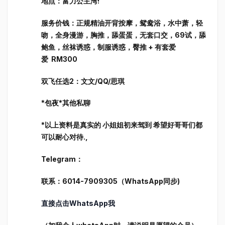
地点：富力公主湾!
服务价钱：正规精油开背按摩，鸳鸯浴，水中萧，轻
吻，全身漫游，胸推，舔蛋蛋，无套口交，69试，舔
鲍鱼，丝袜诱惑，制服诱惑，臀推 + 有套爱
爱 RM300
双飞任选2：文文/QQ/思琪
*包夜*其他私聊
*以上资料是真实的 小姐姐初来驾到 希望好哥哥们都
可以耐心对待.,
Telegram：
联系：6014-7909305（WhatsApp同步)
直接点击WhatsApp我