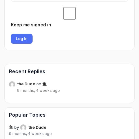
Keep me signed in
Log In
Recent Replies
the Dude
on
鱼
9 months, 4 weeks ago
Popular Topics
鱼
by
the Dude
9 months, 4 weeks ago