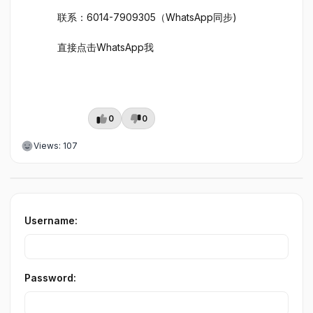
联系：6014-7909305（WhatsApp同步)
直接点击WhatsApp我
0
0
Views: 107
Username:
Password: