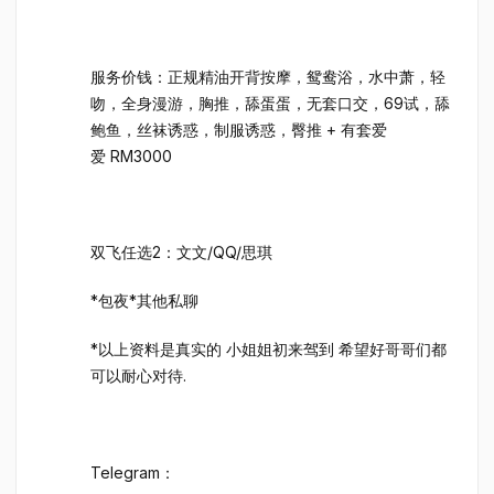
服务价钱：正规精油开背按摩，鸳鸯浴，水中萧，轻
吻，全身漫游，胸推，舔蛋蛋，无套口交，69试，舔
鲍鱼，丝袜诱惑，制服诱惑，臀推 + 有套爱
爱 RM3000
双飞任选2：文文/QQ/思琪
*包夜*其他私聊
*以上资料是真实的 小姐姐初来驾到 希望好哥哥们都
可以耐心对待.
Telegram：