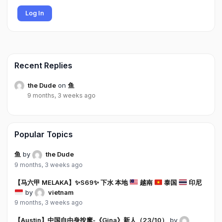
Log In
Recent Replies
the Dude
on
鱼
9 months, 3 weeks ago
Popular Topics
鱼
by
the Dude
9 months, 3 weeks ago
【马六甲 MELAKA】
✨
S69
✨
下水 本地
越南
泰国
印尼
by
vietnam
9 months, 3 weeks ago
【Austin】中国自由身按摩-《Gina》新人（23/10）
by