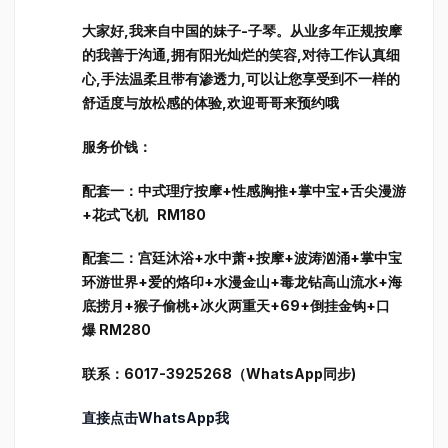
大家好,我来自中国的妹子-子琴。从业多年正规按摩
的我善于沟通,拥有阳光灿烂的笑容,对待工作认真细
心,手法温柔且带有渗透力,可以让您享受到不一样的
舒适度与放松感的体验,欢迎哥哥来预约哦
服务价钱：
配套一：中式理疗按摩+性感胸推+掌中宝+舌尖漫游
+花式飞机 RM180
配套二：宫廷沐浴+水中萧+按摩+波涛汹涌+掌中宝
环游世界+爱的烙印+水漫金山+毒龙钻高山流水+海
底捞月+猴子偷桃+冰火两重天+69+倒挂金钩+口
爆 RM280
联系：6017-3925268（WhatsApp同步)
直接点击WhatsApp我