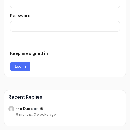
Password:
Keep me signed in
Log In
Recent Replies
the Dude
on
鱼
9 months, 3 weeks ago