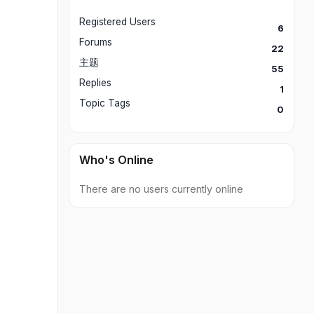
Registered Users
6
Forums
22
主题
55
Replies
1
Topic Tags
0
Who's Online
There are no users currently online