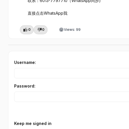
联系：6013-7797710（WhatsApp同步) `
直接点击WhatsApp我
0
0
Views: 99
Username:
Password:
Keep me signed in