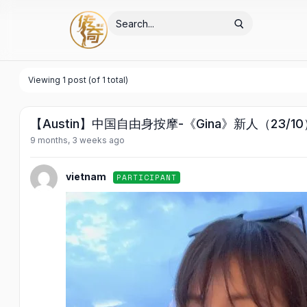
Viewing 1 post (of 1 total)
【Austin】中国自由身按摩-《Gina》新人（23/10
9 months, 3 weeks ago
vietnam
PARTICIPANT