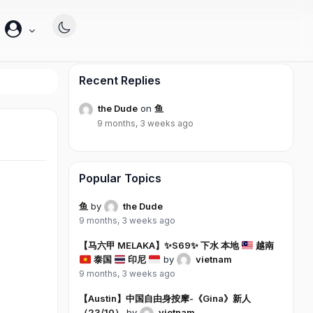
帐
户
Recent Replies
the Dude
on
鱼
9 months, 3 weeks ago
Popular Topics
鱼
by
the Dude
9 months, 3 weeks ago
【马六甲 MELAKA】
✨
S69
✨
下水 本地
越南
泰国
印尼
by
vietnam
9 months, 3 weeks ago
【Austin】中国自由身按摩-《Gina》新人
（23/10）
by
vietnam