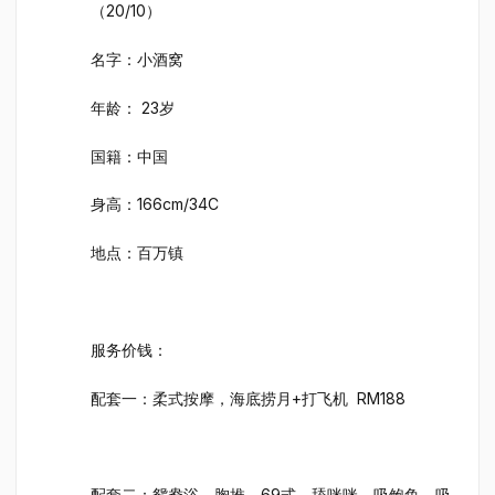
（20/10）
名字：小酒窝
年龄： 23岁
国籍：中国
身高：166cm/34C
地点：百万镇
服务价钱：
配套一：柔式按摩，海底捞月+打飞机 RM188
配套二：鸳鸯浴，胸推，69式，舔咪咪，吸鲍鱼，吸