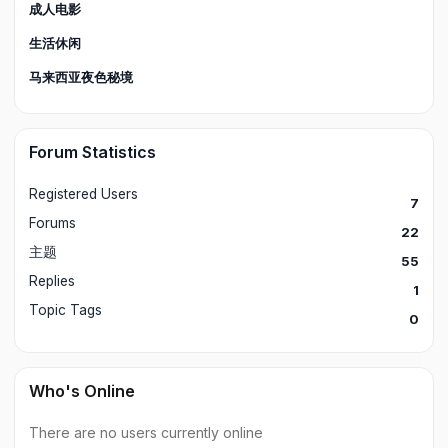
成人电影
生活休闲
马来西亚夜色秘境
Forum Statistics
Registered Users
7
Forums
22
主题
55
Replies
1
Topic Tags
0
Who's Online
There are no users currently online