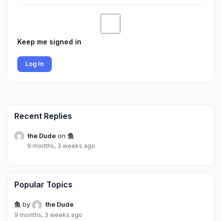
Keep me signed in
Log In
Recent Replies
the Dude
on
鱼
9 months, 3 weeks ago
Popular Topics
鱼
by
the Dude
9 months, 3 weeks ago