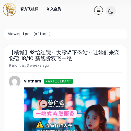
官方飞机群
加入会员
Viewing 1 post (of 1 total)
【槟城】💖怡红院～大🐻💕下💦站～让她们来宠
您🥰 18/10 新靓货双飞一绝
9 months, 3 weeks ago
vietnam
PARTICIPANT