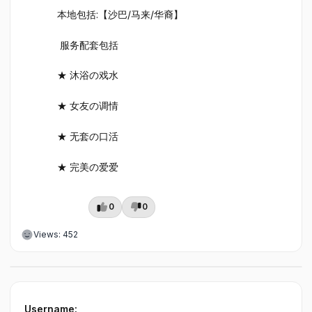
本地包括:【沙巴/马来/华裔】
服务配套包括
★ 沐浴の戏水
★ 女友の调情
★ 无套の口活
★ 完美の爱爱
0
0
Views: 452
Username: