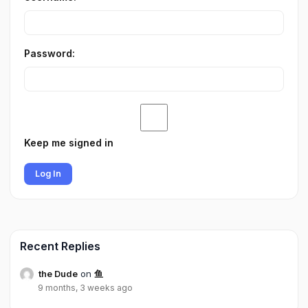
Password:
Keep me signed in
Log In
Recent Replies
the Dude
on
鱼
9 months, 3 weeks ago