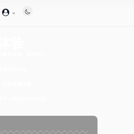
帐
户
体验
私密又自由，等你加入。
惊喜等你发现。
，享受专属体验。
你不一样的夜生活社区。