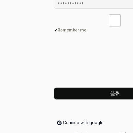
Remember me
登录
Coninue with google