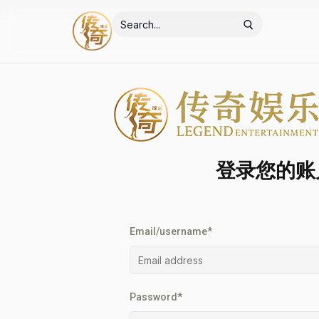
登录您的账
Email/username*
Password*